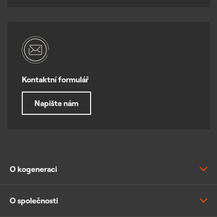
Kontaktní formulář
Napište nám
O kogeneraci
Výhody a principy kogenerace
O společnosti