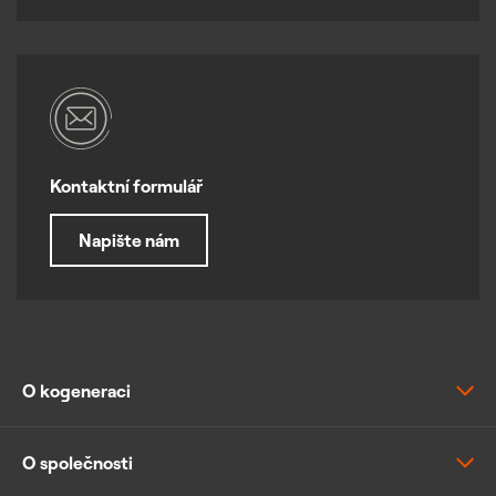
Kontaktní formulář
Napište nám
O kogeneraci
Výhody a principy kogenerace
O společnosti